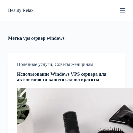
П
Beauty Relax
е
р
е
й
т
и
Метка
vps сервер windows
к
с
у
т
и
Полезные услуги
,
Советы женщинам
Использование Windows VPS сервера для
автономности вашего салона красоты