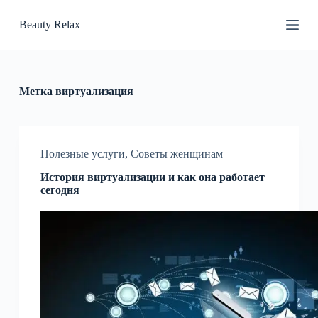
П
Beauty Relax
е
р
е
й
т
и
Метка
виртуализация
к
с
у
т
и
Полезные услуги
,
Советы женщинам
История виртуализации и как она работает
сегодня