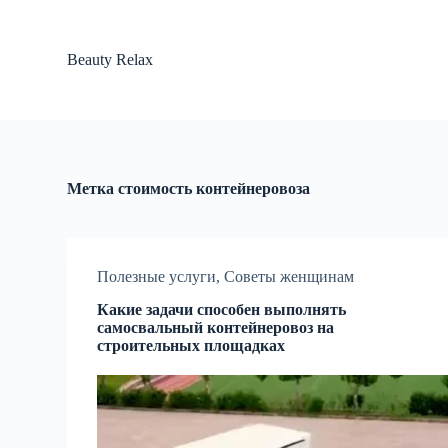
П
е
р
Beauty Relax
е
й
т
и
к
с
у
Метка
стоимость контейнеровоза
т
и
Полезные услуги
,
Советы женщинам
Какие задачи способен выполнять
самосвальный контейнеровоз на
строительных площадках