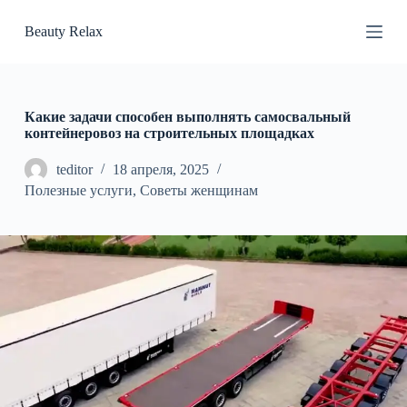
П
Beauty Relax
е
р
е
й
т
и
Какие задачи способен выполнять самосвальный
к
контейнеровоз на строительных площадках
с
у
teditor
18 апреля, 2025
т
Полезные услуги
,
Советы женщинам
и