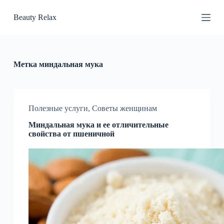
П
Beauty Relax
е
р
е
й
т
и
Метка
миндальная мука
к
с
у
т
и
Полезные услуги
,
Советы женщинам
Миндальная мука и ее отличительные
свойства от пшеничной