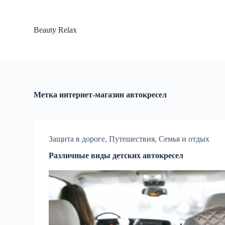
П
е
р
Beauty Relax
е
й
т
и
к
с
у
Метка
интернет-магазин автокресел
т
и
Защита в дороге
,
Путешествия
,
Семья и отдых
Различные виды детских автокресел