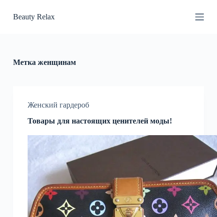
П
Beauty Relax
е
р
е
й
т
и
Метка
женщинам
к
с
у
т
и
Женский гардероб
Товары для настоящих ценителей моды!