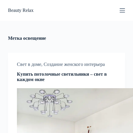
П
Beauty Relax
е
р
е
й
т
и
Метка
освещение
к
с
у
т
и
Свет в доме
,
Создание женского интерьера
Купить потолочные светильники – свет в
каждом окне