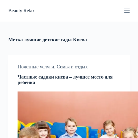
П
Beauty Relax
е
р
е
й
т
и
Метка
лучшие детские сады Киева
к
с
у
т
и
Полезные услуги
,
Семья и отдых
Частные садики киева – лучшее место для
ребенка