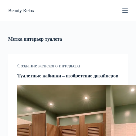
П
Beauty Relax
е
р
е
й
т
и
Метка
интерьер туалета
к
с
у
т
и
Создание женского интерьера
Туалетные кабинки – изобретение дизайнеров