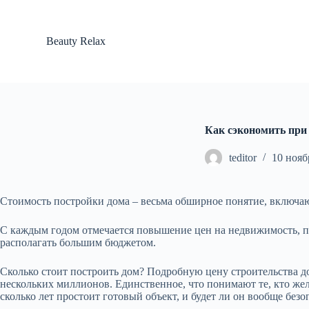
П
е
р
Beauty Relax
е
й
т
и
к
с
у
Как сэкономить при 
т
и
teditor
10 нояб
Стоимость постройки дома – весьма обширное понятие, включаю
С каждым годом отмечается повышение цен на недвижимость, по
располагать большим бюджетом.
Сколько стоит построить дом? Подробную цену строительства 
нескольких миллионов. Единственное, что понимают те, кто желае
сколько лет простоит готовый объект, и будет ли он вообще без