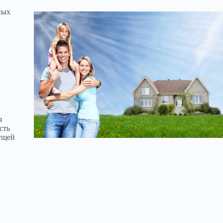
ных
я
сть
ущей