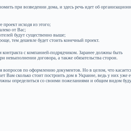
омить при возведении дома, и здесь речь идет об организацион
е проект исходя из этого;
леко от Вас;
оителей будут существенно выше;
роще, тем дешевле будет стоить конечный проект.
м контракта с компанией-подрядчиком. Заранее должны быть
и невыполнении договора, а также обязательства сторон.
я вопросов по оформлению документов. Но в целом, что касаетс
ет Вам сколько стоит построить дом в Украине, ведь у них уже е
олжны определиться со своими пожеланиями и общим видом буд